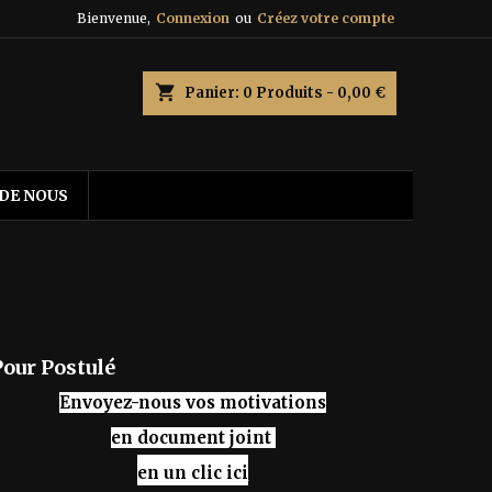
Bienvenue,
Connexion
ou
Créez votre compte
shopping_cart
Panier:
0
Produits - 0,00 €
 DE NOUS
Pour Postulé
Envoyez-nous vos motivations
en document joint
en un clic
ici