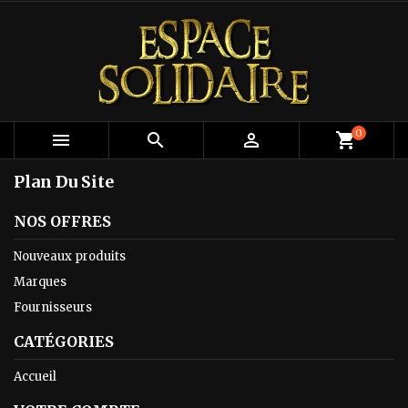
0



shopping_cart
Plan Du Site
NOS OFFRES
Nouveaux produits
Marques
Fournisseurs
CATÉGORIES
Accueil